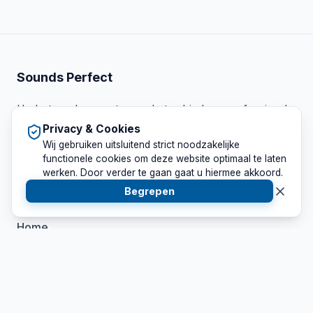
Sounds Perfect
Uw betrouwbare partner op het gebied van professionele
licht en geluid verhuur. Wij leveren maatwerk voor elk
Privacy & Cookies
evenement.
Wij gebruiken uitsluitend strict noodzakelijke
functionele cookies om deze website optimaal te laten
werken. Door verder te gaan gaat u hiermee akkoord.
Begrepen
Snel Naar
Home
Verhuur
Evenementen
Contact