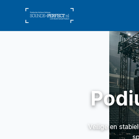
Podi
Veilige en stabi
sp