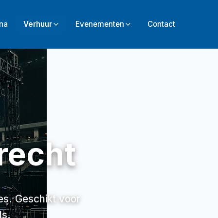
ina
Verhuur
Evenementen
Contact
recht
es. Geschikt voor
ls.