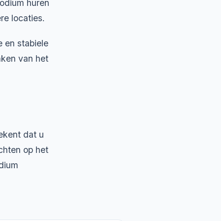
 podium huren
e locaties.
 en stabiele
aken van het
ekent dat u
chten op het
odium