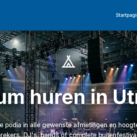
Startpag
um huren
in
Ut
ele podia in alle gewenste afmetingen en hoogt
rekers, DJ's, bands of complete buitenfestiva