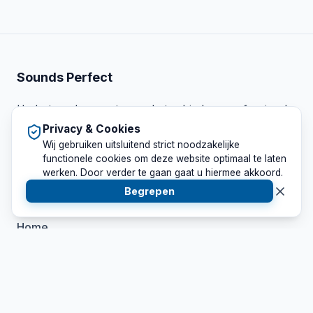
Sounds Perfect
Uw betrouwbare partner op het gebied van professionele
licht en geluid verhuur. Wij leveren maatwerk voor elk
Privacy & Cookies
evenement.
Wij gebruiken uitsluitend strict noodzakelijke
functionele cookies om deze website optimaal te laten
werken. Door verder te gaan gaat u hiermee akkoord.
Begrepen
Snel Naar
Home
Verhuur
Evenementen
Contact