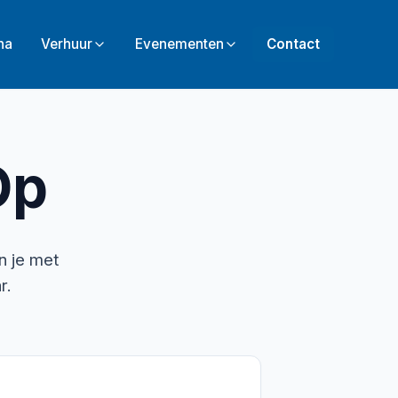
na
Verhuur
Evenementen
Contact
Op
n je met
r.