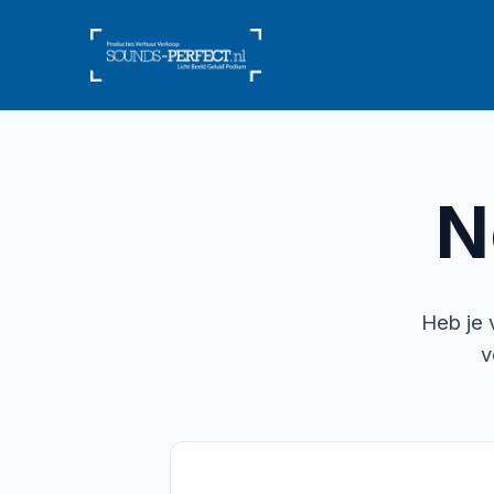
N
Heb je 
v